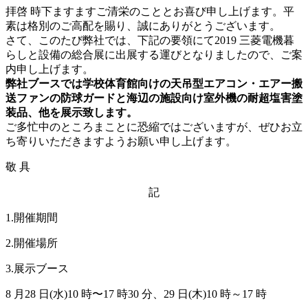
拝啓 時下ますますご清栄のこととお喜び申し上げます。平
素は格別のご高配を賜り、誠にありがとうございます。
さて、このたび弊社では、下記の要領にて2019 三菱電機暮
らしと設備の総合展に出展する運びとなりましたので、ご案
内申し上げます。
弊社ブースでは学校体育館向けの天吊型エアコン・エアー搬
送ファンの防球ガードと海辺の施設向け室外機の耐超塩害塗
装品、他を展示致します。
ご多忙中のところまことに恐縮ではございますが、ぜひお立
ち寄りいただきますようお願い申し上げます。
敬 具
記
1.開催期間
2.開催場所
3.展示ブース
8 月28 日(水)10 時〜17 時30 分、29 日(木)10 時～17 時