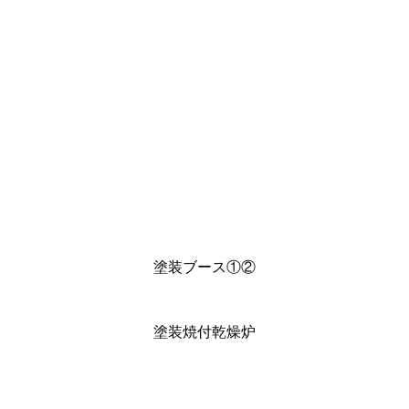
塗装設備
塗装ブース①②
塗装焼付乾燥炉
工場内機器別性能一覧表