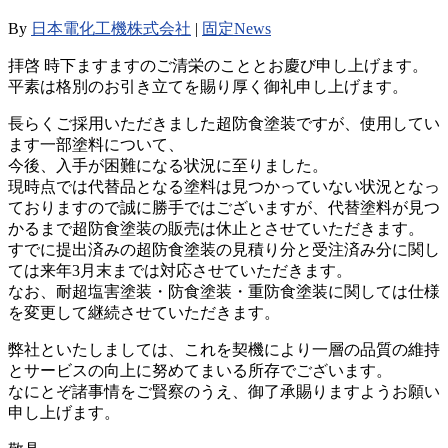
By
日本電化工機株式会社
|
固定News
拝啓 時下ますますのご清栄のこととお慶び申し上げます。
平素は格別のお引き立てを賜り厚く御礼申し上げます。
長らくご採用いただきました超防食塗装ですが、使用してい
ます一部塗料について、
今後、入手が困難になる状況に至りました。
現時点では代替品となる塗料は見つかっていない状況となっ
ておりますので誠に勝手ではございますが、代替塗料が見つ
かるまで超防食塗装の販売は休止とさせていただきます。
すでに提出済みの超防食塗装の見積り分と受注済み分に関し
ては来年3月末までは対応させていただきます。
なお、耐超塩害塗装・防食塗装・重防食塗装に関しては仕様
を変更して継続させていただきます。
弊社といたしましては、これを契機により一層の品質の維持
とサービスの向上に努めてまいる所存でございます。
なにとぞ諸事情をご賢察のうえ、御了承賜りますようお願い
申し上げます。